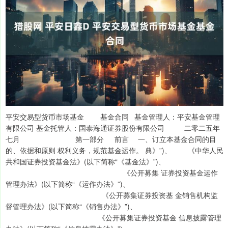
平安交易型货币市场基金 基金合同 基金管理人：平安基金管理有限公司 基金托管人：国泰海通证券股份有限公司 二零二五年七月 第一部分 前言 一、订立本基金合同的目的、依据和原则 权利义务，规范基金运作。 典》”)、 《中华人民共和国证券投资基金法》(以下简称“《基金法》”)、 《公开募集 证券投资基金运作管理办法》(以下简称“《运作办法》”)、 《公开募集证券投资基 金销售机构监督管理办法》(以下简称“《销售办法》”)、 《公开募集证券投资基金 信息披露管理办法》(以下简称“《信息披露办法》”)、 《公开募集开放式证券投资 基金流动性风险管理规定》(以下简称“《流动性风险管理规定》”)和其他有关法 律法规。 益。 二、基金合同是规定基金合同当事人之间权利义务关系的基本法律文件，其 他与基金相关的涉及基金合同当事人之间权利义务关系的任何文件或表述，如与 基金合同有冲突，均以基金合同为准。基金合同当事人按照《基金法》、基金合 同及其他有关规定享有权利、承担义务。 基金合同的当事人包括基金管理人、基金托管人和基金份额持有人。基金投 资人自依本基金合同取得基金份额，即成为基金份额持有人和本基金合同的当事 人，其持有基金份额的行为本身即表明其对基金合同的承认和接受。 三、平安交易型货币市场基金由基金管理人依照《基金法》、基金合同及其 他有关规定募集，并经中国证券监督管理委员会(以下简称“中国证监会”)注册。 中国证监会对本基金募集的注册，并不表明其对本基金的价值和收益做出实 质性判断或保证，也不表明投资于本基金没有风险。中国证监会不对基金的投资 价值及市场前景等作出实质性判断或者保证。基金管理人依照恪尽职守、诚实信 用、谨慎勤勉的原则管理和运用基金财产，但不保证投资于本基金一定盈利，也 不保证最低收益。 投资者应当认真阅读基金招募说明书、基金合同、基金产品资料概要等信息 披露文件，自主判断基金的投资价值，自主做出投资决策，自行承担投资风险。 四、基金管理人、基金托管人在本基金合同之外披露涉及本基金的信息，其 内容涉及界定基金合同当事人之间权利义务关系的，如与基金合同有冲突，以基 金合同为准。 五、本基金按照中国法律法规成立并运作，若基金合同的内容与届时有效的 法律法规的强制性规定不一致，应当以届时有效的法律法规的规定为准。 第二部分 释义 在本基金合同中，除非文意另有所指，下列词语或简称具有如下含义： 本基金合同的任何有效修订和补充 币市场基金托管协议》及对该托管协议的任何有效修订和补充 司法解释、行政规章以及其他对基金合同当事人有约束力的决定、决议、通知等 《基金法》：指 2003 年 10 月 28 日经第十届全国人民代表大会常务委员会 第五次会议通过，自 2004 年 6 月 1 日起实施并在 2012 年 12 月 28 日经第十一 届全国人民代表大会常务委员会第三十次会议修订、自 2013 年 6 月 1 日实施， 并经 2015 年 4 月 24 日第十二届全国人民代表大会常务委员会第十四次会议《全 国人民代表大会常务委员会关于修改等七部法律的决 定》修改的《中华人民共和国证券投资基金法》及颁布机关对其不时做出的修订 《销售办法》：指中国证监会 2020 年 8 月 28 日颁布、2020 年 10 月 1 日 实施的《公开募集证券投资基金销售机构监督管理办法》及颁布机关对其不时做 出的修订 《信息披露办法》：指中国证监会 2019 年 7 月 26 日颁布、同年 9 月 1 日 实施的，并经 2020 年 3 月 20 日中国证监会《关于修改部分证券期货规章的决 定》修正的《公开募集证券投资基金信息披露管理办法》及颁布机关对其不时做 出的修订 的《公开募集证券投资基金运作管理办法》及颁布机关对其不时做出的修订 《流动性风险管理规定》：指中国证监会 2017 年 8 月 31 日颁布、同年 10 月 1 日实施的《公开募集开放式证券投资基金流动性风险管理规定》及颁布机关 对其不时做出的修订 员会 务的法律主体，包括基金管理人、基金托管人和基金份额持有人 合法登记并存续或经有关政府部门批准设立并存续的企业法人、事业法人、社会 团体或其他组织 投资者境内证券期货投资管理办法》（及颁布机关对其不时做出的修订）及相关 法律法规规定，经中国证监会批准，使用来自境外的资金进行境内证券期货投资 的境外机构投资者，包括合格境外机构投资者和人民币合格境外机构投资者 律法规或中国证监会允许购买证券投资基金的其他投资人的合称 人 金份额发售、申购、赎回、转换、转托管、定期定额投资及提供基金交易账户信 息查询等活动 以及上市交易的场所 或其他交易系统进行基金份额认购、申购和赎回的场所 代销机构包括场外代销机构和场内代销机构，场外代销机构包括办理本基金场外 认购、申购和赎回业务的销售机构，场内代销机构指发售代理机构和/或申购赎 回代理券商 基金管理人指定的、在募集期间代理本基金场内发售业务的机构 由基金管理人指定的、在《基金合同》生效后代理办理本基金场内申购、赎回业 务的证券公司，又称为代办证券公司 投资人基金账户的建立和管理、基金份额登记、基金销售业务的确认、清算和结 算、代理发放红利、建立并保管基金份额持有人名册和办理非交易过户等 限公司或接受平安基金管理有限公司委托代为办理登记业务的机构；本基金 A 类 基金份额、C 类基金份额和 D 类基金份额的注册登记机构为平安基金管理有限 公司；E 类基金份额的注册登记机构为中国证券登记结算有限责任公司 理人所管理的基金份额余额及其变动情况的账户，通过场外进行基金份额认购、 申购和赎回等业务确认的基金份额（以下简称场外份额）记录在该账户下 户或证券投资基金账户，通过场内进行认购、申购和赎回等业务确认的基金份额 （以下简称场内份额）记录在该账户下 基金管理人向中国证监会办理基金备案手续完毕，并获得中国证监会书面确认的 日期 产清算完毕，清算结果报中国证监会备案并予以公告的日期 不得超过 3 个月 开放日 《业务规则》：指平安基金管理有限公司、上海证券交易所和中国证券登 记结算有限责任公司的相关业务规则 请购买基金份额的行为 请购买基金份额的行为 定的条件要求将基金份额兑换为现金的行为 资者的基金份额进行变更登记的行为 申请 E 类基金份额的上市。申请成功后，投资者可在上海证券交易所进行本基金 E 类基金份额的买入和卖出操作 价等信息的文件 定应交付的现金替代及其他对价 合同和招募说明书规定应交付给基金赎回人的现金替代及其他对价 的规定，用于替代组合证券的一定数量的现金 告规定的条件，申请将其持有基金管理人管理的、某一基金的基金份额转换为基 金管理人管理的其他基金基金份额的行为 持基金份额销售机构的操作 款金额及扣款方式，由销售机构于每期约定扣款日在投资人指定银行账户内自动 完成扣款及受理基金申购申请的一种投资方式 上基金转换中转出申请份额总数后扣除申购申请份额总数及基金转换中转入申 请份额总数后的余额)超过上一开放日基金总份额的 10% 银行存款利息以及其他收入，因运用基金财产带来的成本或费用的节约计入收益 考虑其买入时的溢价与折价，在剩余存续期内平均摊销，每日计提损益 份额按照相关法规计算的每万份基金份额的日已实现收益 每百份基金份额的日已实现收益 笔费用从基金财产中扣除，属于基金的营运费用 申购款及其他资产的价值总和 值和各类基金份额每万份或每百份基金已实现收益和 7 日年化收益率的过程 金份额的累计未付收益 刊及《信息披露办法》规定的互联网网站（包括基金管理人网站、基金托管人网 站、中国证监会基金电子披露网站）等媒介 事件 以合理价格予以变现的资产，包括但不限于到期日在 10 个交易日以上的逆回购 与银行定期存款（含协议约定有条件提前支取的银行存款）、资产支持证券、因 发行人债务违约无法进行转让或交易的债券等 及其更新 额、D 类基金份额和 E 类基金份额。A 类、C 类和 D 类为场外基金份额，E 类为 场内基金份额。各类基金份额分设不同的基金代码，并分别公布每万份或每百份 基金已实现收益和七日年化收益率 为场外基金份额 为场外基金份额 为场外基金份额 为场内基金份额 第三部分 基金的基本情况 一、基金名称 平安交易型货币市场基金 二、基金的类别 货币市场基金 三、基金的运作方式 契约型、交易型开放式 四、基金的投资目标 在控制投资组合风险，保持流动性的前提下，力争实现超越业绩比较基准的 投资回报。 五、基金的最低募集份额总额和金额 本基金的最低募集份额总额为 2 亿份，基金募集金额不少于 2 亿元人民币。 六、基金份额初始面值和认购费用 本基金基金份额初始面值为人民币 1.00 元。 本基金不收取认购费。 七、基金存续期限 不定期 八、上市交易所 上海证券交易所 九、募集规模上限 本基金可设定募集规模上限，具体方案见招募说明书或基金份额发售公告。 十、基金份额类别设置 本基金设 A 类、C 类、D 类和 E 类四类基金份额，A 类、C 类和 D 类为场 外基金份额，E 类为场内基金份额。各类基金份额单独设置基金代码，并分别公 布基金份额的每万份或每百份基金已实现收益和各类份额的七日年化收益率。A 类、C 类和 D 类基金份额通过基金管理人指定的场外销售机构办理申购和赎回 等业务。E 类基金份额通过上海证券交易所场内交易平台办理申购和赎回等业务， 并在上海证券交易所上市交易。有关基金份额分类的具体规定详见招募说明书相 关章节。 投资者可自行选择申购的基金份额类别，不同基金份额类别之间不得互相转 换，但依据招募说明书及其更新或相关公告的约定因申购、赎回、基金转换等交 易而发生基金份额升级或者降级的除外。 在不违反法律法规、基金合同的约定以及对基金份额持有人利益无实质性不 利影响的情况下，基金管理人可增加、减少或调整基金份额类别设置、对基金份 额分类办法及规则进行调整并在调整实施之日前依照《信息披露办法》的有关规 定在规定媒介上公告，不需要召开基金份额持有人大会。 第四部分 基金份额的发售 一、基金份额的发售时间、发售方式、发售对象 自基金份额发售之日起最长不得超过 3 个月，具体发售时间见基金份额发售 公告。 本基金将通过场外认购和场内认购两种方式公开发售。场外将通过基金管理 人的直销网点及基金场外代销机构的代销网点发售；场内认购包括网上现金认购 和网下现金认购两种方式。网上现金认购方式是指投资人通过基金管理人指定的 发售代理机构用上海证券交易所网上系统以现金进行的认购，网下现金认购方式 是指投资人通过基金管理人及其指定的发售代理机构以现金进行的认购。销售机 构具体名单见基金份额发售公告以及基金管理人届时发布的调整销售机构的相 关公告。 符合法律法规规定的可投资于证券投资基金的个人投资者、机构投资者、合 格境外投资者以及法律法规或中国证监会允许购买证券投资基金的其他投资人。 二、基金份额的认购 本基金不收取认购费。 场外有效认购款项在募集期间产生的利息将折算为基金份额归基金份额持 有人所有，其中利息转份额以登记机构的记录为准。 场内有效认购款项在募集期间产生的利息计入基金财产。 本基金基金份额初始面值为人民币 1.00 元，按初始面值发售，认购价格为 每份基金份额人民币 1.00 元。基金认购份额具体的计算方法在招募说明书中列 示。 认购份额余额具体的处理方式在招募说明书中列示。 销售机构对认购申请的受理并不代表该申请一定成功，而仅代表销售机构已 经接收到认购申请。认购的确认以登记机构的确认结果为准。对于认购申请及认 购份额的确认情况，投资人应及时查询并妥善行使合法权利。 三、基金份额认购金额的限制 体限制请参看招募说明书。 体限制和处理方法请参看招募说明书。 第五部分 基金备案 一、基金备案的条件 本基金自基金份额发售之日起 3 个月内，在基金募集份额总额不少于 2 亿 份，基金募集金额不少于 2 亿元人民币且基金认购人数不少于 200 人的条件下， 基金管理人依据法律法规及招募说明书可以决定停止基金发售，并在 10 日内聘 请法定验资机构验资，自收到验资报告之日起 10 日内，向中国证监会办理基金 备案手续。 基金募集达到基金备案条件的，自基金管理人办理完毕基金备案手续并取 得中国证监会书面确认之日起，《基金合同》生效；否则《基金合同》不生效。 基金管理人在收到中国证监会确认文件的次日对《基金合同》生效事宜予以公 告。基金管理人应将基金募集期间募集的资金存入专门账户，在基金募集行为 结束前，任何人不得动用。 二、基金合同不能生效时募集资金的处理方式 如果募集期限届满，未满足基金备案条件，基金管理人应当承担下列责任： 期活期存款利息； 基金管理人、基金托管人和销售机构为基金募集支付之一切费用应由各方各自承 担。 三、基金存续期内的基金份额持有人数量和资产规模 《基金合同》生效后，连续 20 个工作日出现基金份额持有人数量不满 200 人或者基金资产净值低于 5000 万元情形的，基金管理人应当在定期报告中予以 披露；连续 60 个工作日出现前述情形的，基金管理人应当向中国证监会报告并 提出解决方案，如转换运作方式、与其他基金合并或者终止基金合同等，并召开 基金份额持有人大会进行表决。 法律法规另有规定时，从其规定。 第六部分 基金份额的折算与上市交易 一、基金份额的折算 本基金合同生效后，本基金 E 类基金份额进行基金份额折算，A 类基金份 额、C 类基金份额和 D 类基金份额不进行基金份额折算。下述为 E 类基金份额 的折算规则： 基金合同生效当日，基金管理人办理 E 类基金份额折算。 基金份额折算由基金管理人办理，并由注册登记机构进行基金份额的变更登 记。E 类基金份额折算后，本基金的基金份额总额与基金份额持有人持有的基金 份额数额将发生调整，但调整后基金份额持有人所持有的基金份额的净值占基金 资产净值的比例不发生变化。基金份额折算对基金份额持有人的权益无实质性影 响。 基金份额持有人持有的每一基金份额在其对应的份额类别内拥有平等的投 票权。E 类基金份额折算后，每份 E 类基金份额与每 100 份 A 类/C 类/D 类基金 份额拥有同等投票权。由于 A 类基金份额、C 类基金份额和 D 类基金份额的初 始面值为 1 元，E 类基金份额在基金合同生效日折算后的面值为 100 元，因此在 计算包括但不限于提议召开基金份额持有人大会、参加基金份额持有人大会、基 金份额持有人大会提案和表决、提名新任基金管理人和基金托管人、基金财产清 算后剩余资产分配等事项的基金份额持有人所持有的基金份额和基金总份额时， 每 100 份 A 类/C 类/D 类基金份额等同于 1 份 E 类基金份额。基金份额持有人持 有的同一类别内的每一基金份额拥有平等的投票权。 如果基金份额折算过程中发生不可抗力，基金管理人可延迟办理基金份额折 算。 折算后 E 类基金份额持有人持有的基金份额=折算前 E 类基金份额持有人持 有的基金份额/100 折算后 E 类每份基金份额对应的面值为 100 元。 E 类基金份额折算的具体安排和结果将另行公告。 二、E 类基金份额的上市交易 （一）基金份额的上市 基金合同生效后，具备下列条件的，基金管理人可依据《上海证券交易所证 券投资基金上市规则》，向上海证券交易所申请 E 类基金份额上市： 基金上市前，基金管理人应与上海证券交易所签订上市协议书。基金获准在 上海证券交易所上市的，基金管理人应按规定在规定媒介上刊登基金上市交易公 告书。 （二）基金份额的上市交易 本基金基金份额在上海证券交易所上市交易的规则、费用、停复牌、暂停上 市、恢复上市等需遵照《上海证券交易所交易规则》、 《上海证券交易所证券投资 基金上市规则》等有关规定。 （三）终止上市交易 基金份额上市交易后，有下列情形之一的，上海证券交易所可终止基金的上 市交易，并报中国证监会备案： 基金管理人应当在收到上海证券交易所终止基金上市的决定后按照规定在 规定媒介公告。 （四）相关法律法规、中国证监会及上海证券交易所对基金上市交易的规则等 相关规定进行调整的，应当以届时有效的法律法规和规则为准。若上海证券交易所、 中国证券登记结算有限责任公司增加本基金上市交易方面的新功能，基金管理人 与基金托管人协商一致增加相应功能的，基金管理人应在实施日前依照《信息披露 办法》的有关规定在规定媒介上公告，无需召开基金份额持有人大会。 第七部分 基金份额的申购与赎回 一、申购和赎回场所 本基金基金份额的申购与赎回包括场外和场内两种方式。本基金 A 类基金 份额、C 类基金份额和 D 类基金份额通过场外方式办理申购和赎回等业务；E 类 基金份额通过场内方式办理申购和赎回等业务； 场外申购和赎回：通过基金管理人的直销网点及基金场外代销机构的代销网 点办理。 场内申购和赎回：通过申购赎回代理券商办理基金申购、赎回业务的营业场 所或按申购赎回代理券商提供的其他方式办理。 具体的销售网点及申购赎回代理券商名单将由基金管理人在招募说明书或 其他相关公告中列明。基金管理人可根据情况变更或增减销售机构，并在管理人 网站公示。基金投资人应当在销售机构办理基金销售业务的营业场所或按销售机 构提供的其他方式办理基金份额的申购与赎回。若基金管理人或其指定的销售机 构开通电话、传真或网上等交易方式，投资人可以通过上述方式进行申购与赎回。 二、申购和赎回的开放日及时间 投资人在开放日办理基金份额的申购和赎回，具体办理时间在招募说明书中 规定，但基金管理人根据法律法规、中国证监会的要求或本基金合同的规定公告 暂停申购、赎回时除外。 基金合同生效后，若出现新的证券交易市场、证券交易所交易时间变更或其 他特殊情况，基金管理人将视情况对前述开放日及开放时间进行相应的调整，但 应在实施日前依照《信息披露办法》的有关规定在规定媒介上公告。 基金管理人自基金合同生效之日起不超过 3 个月开始办理申购，具体业务办 理时间在申购开始公告中规定。 基金管理人自基金合同生效之日起不超过 3 个月开始办理赎回，具体业务办 理时间在赎回开始公告中规定。 在确定申购开始与赎回开始时间后，基金管理人应在申购、赎回开放日前依 照《信息披露办法》的有关规定在规定媒介上公告申购与赎回的开始时间。 基金管理人不得在基金合同约定之外的日期或者时间办理基金份额的申购、 赎回或者转换。投资人在基金合同约定之外的日期和时间提出申购、赎回或转换 申请且登记机构确认接受的，视为下一开放日的申购、赎回或转换申请。 三、场外申购与赎回 A 类基金份额、C 类基金份额和 D 类基金份额通过场外进行申购赎回。 （一）申购与赎回的原则 售机构另有规定的，以基金销售机构的规定为准； 基金管理人可在法律法规允许的情况下，对上述原则进行调整。基金管理人 必须在新规则开始实施前依照《信息披露办法》的有关规定在规定媒介上公告。 （二）申购与赎回的程序 投资人必须根据销售机构规定的程序，在开放日的具体业务办理时间内提出 申购或赎回的申请。 投资人申购基金份额时，必须全额交付申购款项，否则所提交的申购申请不 成立。投资人在提交赎回申请时须持有足够的基金份额余额，否则所提交的赎回 申请不成立。投资人交付申购款项，申购成立；登记机构确认基金份额时，申购 生效。 基金份额持有人递交赎回申请，赎回成立；登记机构确认赎回时，赎回生效。 投资人 T 日赎回申请成功后，基金管理人将在 T＋7 日(包括该日)内支付赎 回款项。如遇证券交易所或交易市场数据传输延迟、通讯系统故障、银行交换系 统故障或其他非基金管理人及基金托管人所能控制的因素影响了业务流程，则赎 回款项划付时间相应顺延。在发生巨额赎回时，款项的支付办法参照本基金合同 有关条款处理。 基金管理人应以开放日规定时间结束前受理有效申购和赎回申请的当天作 为申购或赎回申请日(T 日)，在正常情况下，本基金登记机构在 T+1 日内对该交 易的有效性进行确认。T 日提交的有效申请，投资人可在 T+2 日后(包括该日)及 时到销售网点柜台或以销售机构规定的其他方式查询申请的确认情况。若申购不 成功，则申购款项退还给投资人。 基金销售机构对申购、赎回申请的受理并不代表申请一定成功，而仅代表销 售机构确实接收到申请。申购、赎回的确认以登记机构的确认结果为准。对于申 请的确认情况，投资人应及时查询并妥善行使合法权利。 （三）申购和赎回的数量限制 回的最低份额，具体规定请参见招募说明书或相关公告。 体规定请参见招募说明书或相关公告。 参见招募说明书或相关公告。 累计申购金额/净申购金额上限、单笔申购上限。 份额的数量限制。基金管理人必须在调整实施前依照《信息披露办法》的有关规 定在规定媒介上公告。 基金管理人应当采取设定单一投资者申购金额上限或基金单日净申购比例上限、 拒绝大额申购、暂停基金申购等措施，切实保护存量基金份额持有人的合法权益。 基金管理人基于投资运作与风险控制的需要，可采取上述措施对基金规模予以控 制。 （四）申购和赎回的价格、费用及其用途 时，为确保基金平稳运作，避免诱发系统性风险，对当日单个基金份额持有人申 请赎回基金份额超过基金总份额的 1%以上的赎回申请（超过 1%的部分）征收 托管人协商确认上述做法无益于基金利益最大化的情形除外： （1）在满足相关流动性风险管理要求的前提下，当基金持有的现金、国债、 中央银行票据、政策性金融债券以及 5 个交易日内到期的其他金融工具占基金资 产净值的比例合计低于 5%且偏离度为负时； （2）当本基金前 10 名基金份额持有人的持有份额合计超过基金总份额 50% 的，且本基金投资组合中现金、国债、中央银行票据、政策性金融债券以及 5 个 交易日内到期的其他金融工具占基金资产净值的比例合计低于 10%且偏离度为 负时。 元。 四、场内申购与赎回 E 类基金份额通过场内进行申购赎回。 （一）申购与赎回的原则 基金管理人可在法律法规允许的情况下，对上述原则进行调整。基金管理人 必须在新规则开始实施前依照《信息披露办法》的有关规定在规定媒介上公告。 （二）申购与赎回的程序 投资人必须根据申购赎回代理券商规定的程序，在开放日的具体业务办理时 间内提出申购或赎回的申请。 投资人在申购本基金时须根据申购赎回清单备足相应数量的现金。投资人在 提交赎回申请时，必须有足够的基金份额余额，否则所提交的申购、赎回的申请 无效而不予成交。 投资人 T 日赎回申请成功后，基金管理人将在 T＋7 日(包括该日)内支付赎 回款项。 如投资人未能提供符合要求的申购对价，则申购申请失败。如投资人持有的 符合要求的基金份额不足，则赎回申请失败。投资人申购、赎回申请按上海证券 交易所和中国证券登记结算有限责任公司相关业务规则进行确认。