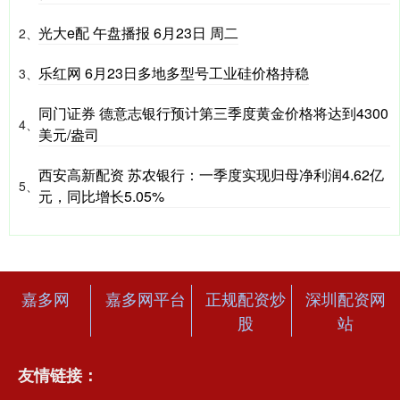
光大e配 午盘播报 6月23日 周二
2、
乐红网 6月23日多地多型号工业硅价格持稳
3、
同门证券 德意志银行预计第三季度黄金价格将达到4300
4、
美元/盎司
西安高新配资 苏农银行：一季度实现归母净利润4.62亿
5、
元，同比增长5.05%
嘉多网
嘉多网平台
正规配资炒
深圳配资网
股
站
友情链接：