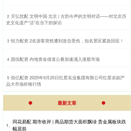
​天弘忧配 文明中国·北京 | 古韵今声的文明对话——对北京历
2
史文化遗产“活”在当下的探访
​恒力配资 2名游客突然遭到攻击受伤，知名景区紧急回应！
3
​国信配资 内地资金借道公募加速涌入港股市场
4
​佰亿配资 2025年9月25日红星实业集团有限公司红星农副产
5
品大市场价格行情
最新文章
同花易配 期市收评 | 商品期货大面积飘绿 贵金属板块跌
1、
幅居前